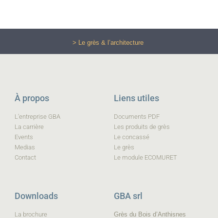
> Le grès & l’architecture
À propos
Liens utiles
L'entreprise GBA
Documents PDF
La carrière
Les produits de grès
Events
Le concassé
Medias
Le grès
Contact
Le module ECOMURET
Downloads
GBA srl
La brochure
Grès du Bois d’Anthisnes