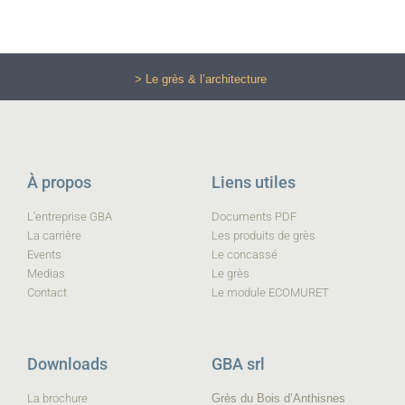
> Le grès & l’architecture
À propos
Liens utiles
L'entreprise GBA
Documents PDF
La carrière
Les produits de grès
Events
Le concassé
Medias
Le grès
Contact
Le module ECOMURET
Downloads
GBA srl
La brochure
Grès du Bois d’Anthisnes