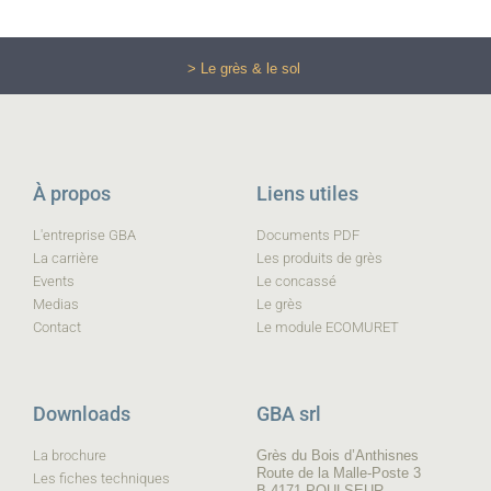
> Le grès & le sol
À propos
Liens utiles
L'entreprise GBA
Documents PDF
La carrière
Les produits de grès
Events
Le concassé
Medias
Le grès
Contact
Le module ECOMURET
Downloads
GBA srl
La brochure
Grès du Bois d’Anthisnes
Route de la Malle-Poste 3
Les fiches techniques
B-4171 POULSEUR