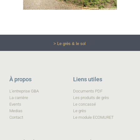
> Le grès & le sol
À propos
Liens utiles
L'entreprise GBA
Documents PDF
La carrière
Les produits de grès
Events
Le concassé
Medias
Le grès
Contact
Le module ECOMURET