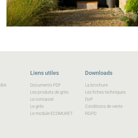
Liens utiles
Downloads
 GBA
Documents PDF
La brochure
Les produits de grès
Les fiches techniques
Le concassé
DoP
Le grès
Conditions de vente
Le module ECOMURET
RGPD