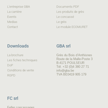
L'entreprise GBA
Documents PDF
La carrière
Les produits de grès
Events
Le concassé
Medias
Le grès
Contact
Le module ECOMURET
Downloads
GBA srl
La brochure
Grès du Bois d’Anthisnes
Route de la Malle-Poste 3
Les fiches techniques
B-4171 POULSEUR
DoP
Tél. +32 (0)4 380 27 71
Conditions de vente
info@gba.be
TVA BE0419 905 179
RGPD
FC srl
Feller concassages