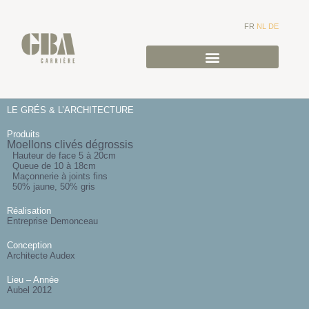
FR
NL
DE
LE GRÉS & L’ARCHITECTURE
Produits
Moellons clivés dégrossis
Hauteur de face 5 à 20cm
Queue de 10 à 18cm
Maçonnerie à joints fins
50% jaune, 50% gris
Réalisation
Entreprise Demonceau
Conception
Architecte Audex
Lieu – Année
Aubel 2012