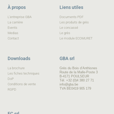
À propos
Liens utiles
L'entreprise GBA
Documents PDF
La carrière
Les produits de grès
Events
Le concassé
Medias
Le grès
Contact
Le module ECOMURET
Downloads
GBA srl
La brochure
Grès du Bois d’Anthisnes
Route de la Malle-Poste 3
Les fiches techniques
B-4171 POULSEUR
DoP
Tél. +32 (0)4 380 27 71
Conditions de vente
info@gba.be
TVA BE0419 905 179
RGPD
FC srl