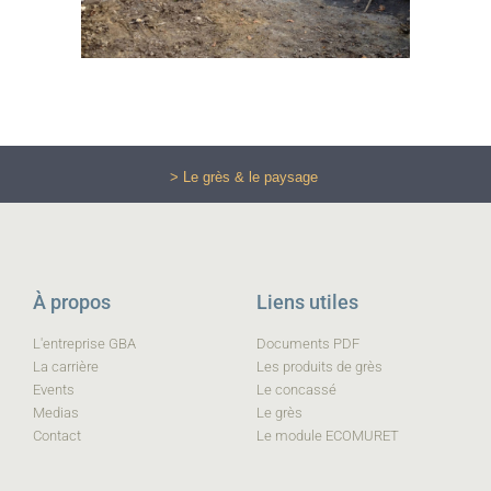
> Le grès & le paysage
À propos
Liens utiles
L'entreprise GBA
Documents PDF
La carrière
Les produits de grès
Events
Le concassé
Medias
Le grès
Contact
Le module ECOMURET