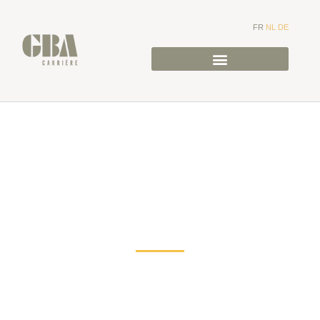
FR
NL
DE
GRÈS DU BOIS
D'ANTHISNE