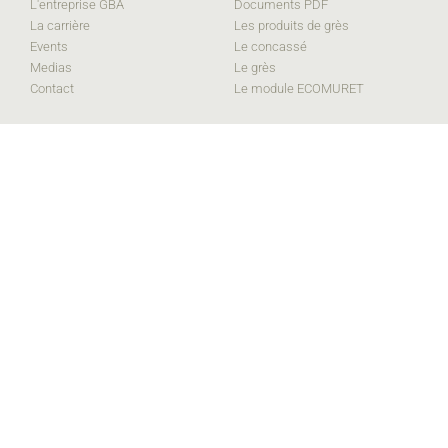
L'entreprise GBA
Documents PDF
La carrière
Les produits de grès
Events
Le concassé
Medias
Le grès
Contact
Le module ECOMURET
Downloads
GBA srl
La brochure
Grès du Bois d’Anthisnes
Route de la Malle-Poste 3
Les fiches techniques
B-4171 POULSEUR
DoP
Tél. +32 (0)4 380 27 71
Conditions de vente
info@gba.be
TVA BE0419 905 179
RGPD
FC srl
Feller concassages
Route de la Malle-Poste 3