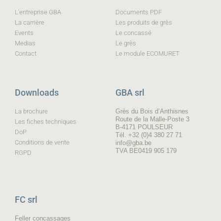
L'entreprise GBA
Documents PDF
La carrière
Les produits de grès
Events
Le concassé
Medias
Le grès
Contact
Le module ECOMURET
Downloads
GBA srl
La brochure
Grès du Bois d’Anthisnes
Route de la Malle-Poste 3
Les fiches techniques
B-4171 POULSEUR
DoP
Tél. +32 (0)4 380 27 71
Conditions de vente
info@gba.be
TVA BE0419 905 179
RGPD
FC srl
Feller concassages