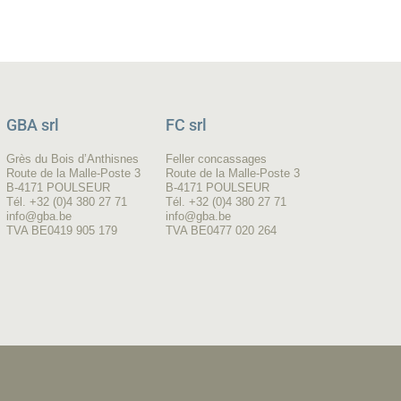
GBA srl
FC srl
Grès du Bois d’Anthisnes
Feller concassages
Route de la Malle-Poste 3
Route de la Malle-Poste 3
B-4171 POULSEUR
B-4171 POULSEUR
Tél. +32 (0)4 380 27 71
Tél. +32 (0)4 380 27 71
info@gba.be
info@gba.be
TVA BE0419 905 179
TVA BE0477 020 264