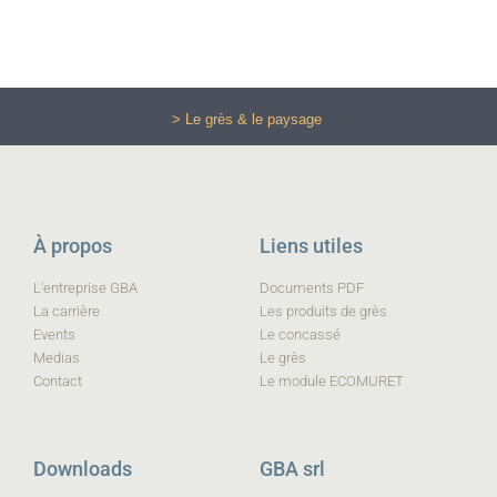
> Le grès & le paysage
À propos
Liens utiles
L'entreprise GBA
Documents PDF
La carrière
Les produits de grès
Events
Le concassé
Medias
Le grès
Contact
Le module ECOMURET
Downloads
GBA srl