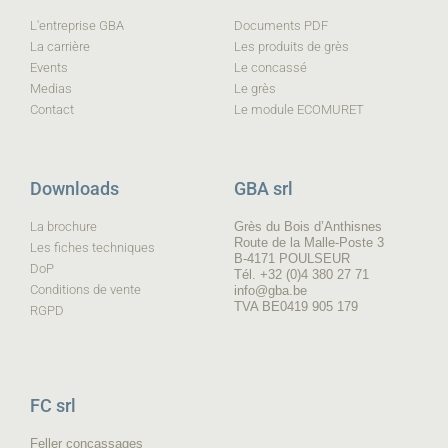
L'entreprise GBA
Documents PDF
La carrière
Les produits de grès
Events
Le concassé
Medias
Le grès
Contact
Le module ECOMURET
Downloads
GBA srl
La brochure
Grès du Bois d’Anthisnes
Route de la Malle-Poste 3
Les fiches techniques
B-4171 POULSEUR
DoP
Tél. +32 (0)4 380 27 71
Conditions de vente
info@gba.be
TVA BE0419 905 179
RGPD
FC srl
Feller concassages