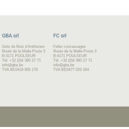
GBA srl
FC srl
Grès du Bois d’Anthisnes
Feller concassages
Route de la Malle-Poste 3
Route de la Malle-Poste 3
B-4171 POULSEUR
B-4171 POULSEUR
Tél. +32 (0)4 380 27 71
Tél. +32 (0)4 380 27 71
info@gba.be
info@gba.be
TVA BE0419 905 179
TVA BE0477 020 264