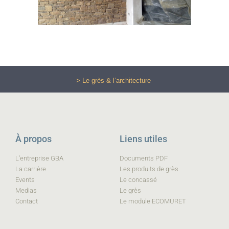
> Le grès & l’architecture
À propos
Liens utiles
L'entreprise GBA
Documents PDF
La carrière
Les produits de grès
Events
Le concassé
Medias
Le grès
Contact
Le module ECOMURET